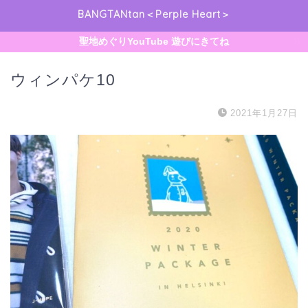
BANGTANtan＜Perple Heart＞
聖地めぐりYouTube 遊びにきてね
ウィンパケ10
2021年1月27日