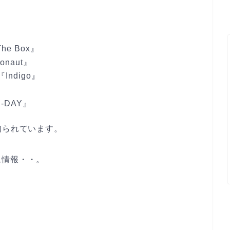
he Box』
naut』
ndigo』
-DAY』
知られています。
ム情報・・。