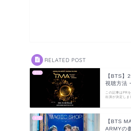
RELATED POST
BTS
【BTS】2
視聴方法
この記事はPR
出演が決定しま
BTS
【BTS M
ARMYの