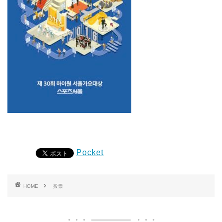
Pocket
HOME
投票