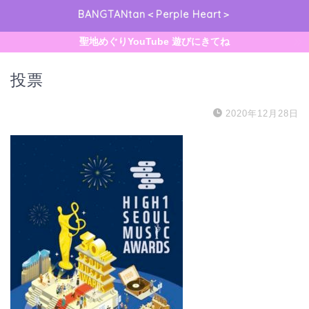
BANGTANtan＜Perple Heart＞
聖地めぐりYouTube 遊びにきてね
投票
2020年12月28日