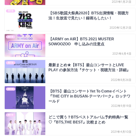
2021年1月21日
BTS
【SBS歌謡大祭典2020】BTS出演情報・視聴方
法！生放送で見たい！録画もしたい！
2020年12月21日
BTS
【ARMY on AIR】BTS 2021 MUSTER
SOWOOZOO 申し込みの注意点
2021年6月4日
BTS
最新まとめ★【BTS】釜山コンサートとLIVE
PLAY の参加方法『チケット・視聴方法・詳細』
2022年8月26日
BTS
【BTS】釜山コンサートYet To Comeイベント
『THE CITY in BUSAN-テーマパーク』ロッテワ
ールド
2022年9月19日
BTS
どこで買う？BTSベストアルバム予約特典/一覧
♡『BTS,THE BEST』比較まとめ
2021年4月10日