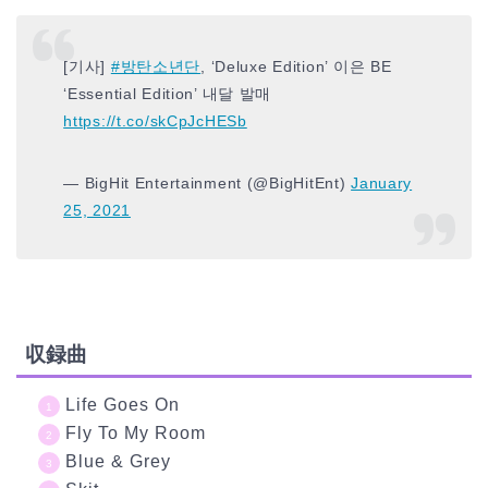
[기사]
#방탄소년단
, ‘Deluxe Edition’ 이은 BE
‘Essential Edition’ 내달 발매
https://t.co/skCpJcHESb
— BigHit Entertainment (@BigHitEnt)
January
25, 2021
収録曲
Life Goes On
Fly To My Room
Blue & Grey