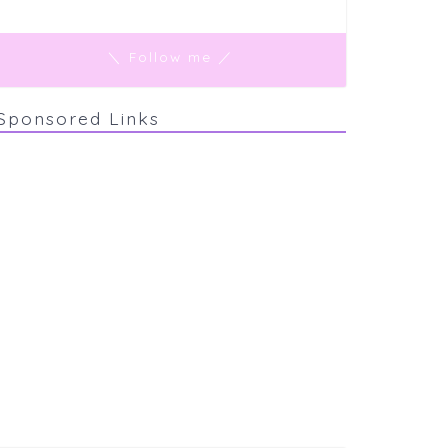
＼ Follow me ／
Sponsored Links