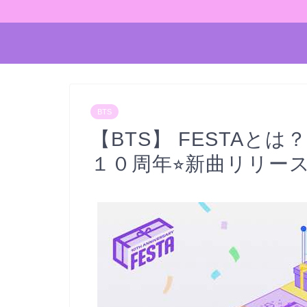
BTS
【BTS】 FESTAとは
１０周年⭐︎新曲リリー