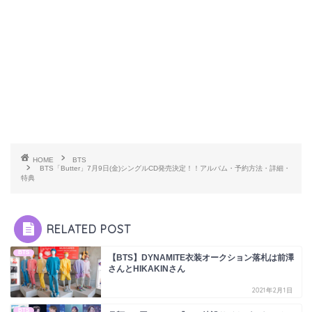
HOME
BTS
BTS「Butter」7月9日(金)シングルCD発売決定！！アルバム・予約方法・詳細・
特典
RELATED POST
BTS
【BTS】DYNAMITE衣装オークション落札は前澤
さんとHIKAKINさん
2021年2月1日
BTS