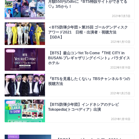
月額550円のdtvに『BTS特設サイトができてる
♡』3/5から！
2021年3月3日
BTS
＜BTS防弾少年団＞第35回 ゴールデンディスク
アワード2021 日程・出演者・視聴方法
【GDA】
2021年1月10日
BTS
【BTS】釜山コンYet To Come『THE CITY in
BUSAN-プレギャザリングイベント』パラダイス
ホテル
2022年9月19日
BTS
『BTSを見逃したくない』TBSチャンネル５つの
視聴方法
2021年1月25日
BTS
【BTS防弾少年団】インドネシアのテレビ
Tokopedia(トコぺディア）出演
2021年1月18日