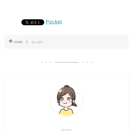
Pocket
HOME
たいが1
tantan