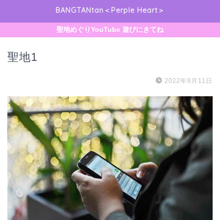
BANGTANtan＜Perple Heart＞
聖地めぐりYouTube 遊びにきてね
聖地1
2022年9月11日