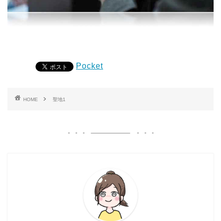
Pocket
HOME
聖地1