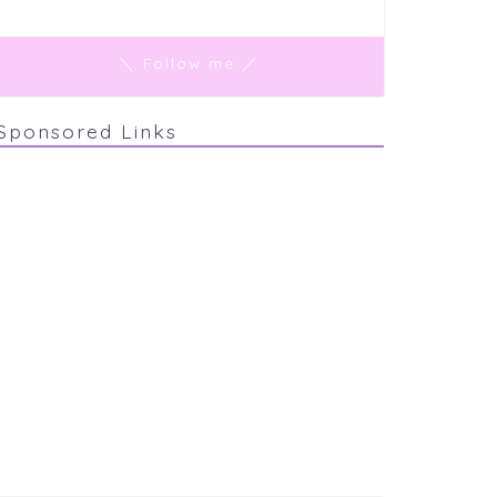
＼ Follow me ／
Sponsored Links