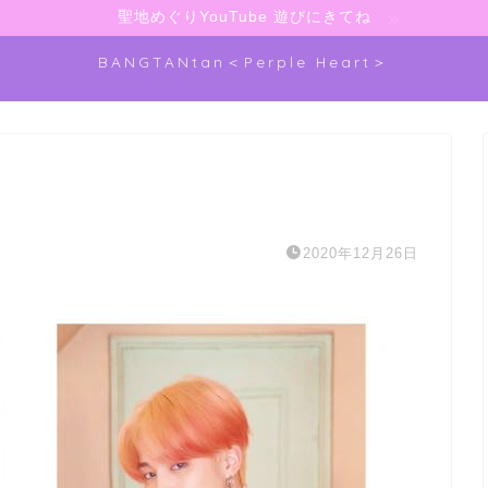
聖地めぐりYouTube 遊びにきてね
BANGTANtan＜Perple Heart＞
2020年12月26日