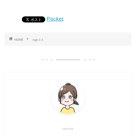
Pocket
HOME
ogp-1-1
tantan