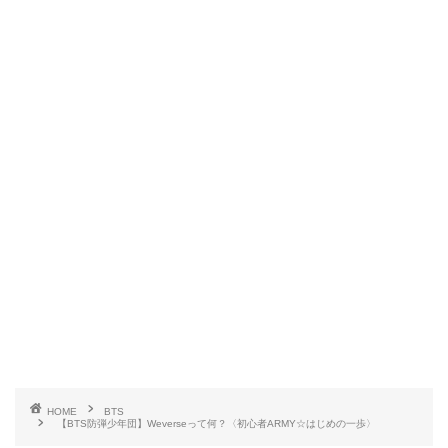
HOME
BTS
【BTS防弾少年団】Weverseって何？〈初心者ARMY☆はじめの一歩〉