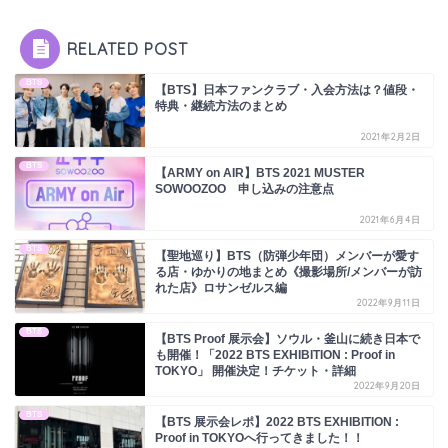
RELATED POST
BTS
【BTS】日本ファンクラブ・入会方法は？値段・
特典・継続方法のまとめ
2021年2月2日
BTS
【ARMY on AIR】BTS 2021 MUSTER
SOWOOZOO 申し込みの注意点
2021年6月4日
BTS
【聖地巡り】BTS（防弾少年団）メンバーが愛す
る店・ゆかりの地まとめ《撮影場所/メンバーが訪
れた店》ロサンゼルス編
2022年9月11日
BTS
【BTS Proof 展示会】ソウル・釜山に続き日本で
も開催！「2022 BTS EXHIBITION : Proof in
TOKYO」 開催決定！チケット・詳細
2022年9月20日
BTS
【BTS 展示会レポ】2022 BTS EXHIBITION :
Proof in TOKYOへ行ってきました！！