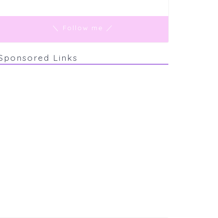
＼ Follow me ／
Sponsored Links