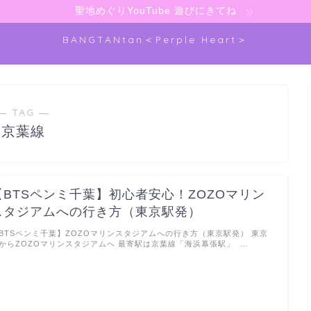
聖地めぐりYouTube 遊びにきてね
BANGTANtan＜Perple Heart＞
― TAG ―
京葉線
【BTSペンミ千葉】初心者安心！ZOZOマリン
スタジアムへの行き方（東京駅発）
BTSペンミ千葉】ZOZOマリンスタジアムへの行き方（東京駅発） 東京
からZOZOマリンスタジアムへ 最寄駅は京葉線「海浜幕張駅」 …