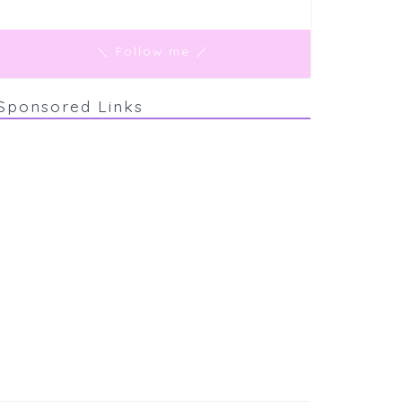
＼ Follow me ／
Sponsored Links