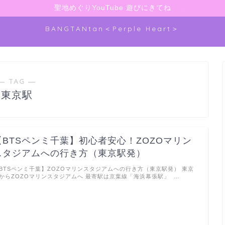
聖地めぐりYouTube 遊びにきてね
BANGTANtan＜Perple Heart＞
― TAG ―
東京駅
【BTSペンミ千葉】初心者安心！ZOZOマリン
スタジアムへの行き方（東京駅発）
BTSペンミ千葉】ZOZOマリンスタジアムへの行き方（東京駅発） 東京
からZOZOマリンスタジアムへ 最寄駅は京葉線「海浜幕張駅」 …